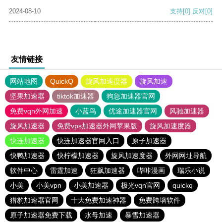
2024-08-10
支持
[0]
反对
[0]
友情链接
网站地图
QuickQ
旋风加速度器
旋风加速
坚果加速器
tiktok加速器
狗急加速器官网
免费vqn外网加速
小蓝鸟
优途加速器官网
风驰加速器
旋风加速器
免费vps加速器外网苹果版
旋风加速度器
快连加速器
快连加速器官网入口
原子加速器
快鸭加速器
快柠檬加速器
旋风加速度器
外网网址导航
软件中心
雷霆加速
狂飙加速器
哔咔漫画
瑞乐小说
小美
小美vpn
小美加速器
极光vqn官网
quickq
猎豹加速器官网
十大免费加速神器
免费跨墙软件
原子加速器免费下载
水母加速
暴雪加速器