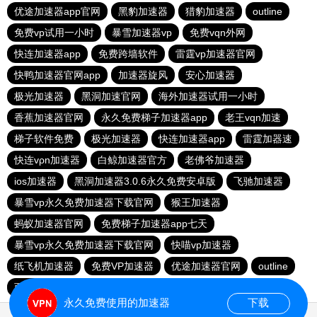
优途加速器app官网
黑豹加速器
猎豹加速器
outline
免费vp试用一小时
暴雪加速器vp
免费vqn外网
快连加速器app
免费跨墙软件
雷霆vp加速器官网
快鸭加速器官网app
加速器旋风
安心加速器
极光加速器
黑洞加速官网
海外加速器试用一小时
香蕉加速器官网
永久免费梯子加速器app
老王vqn加速
梯子软件免费
极光加速器
快连加速器app
雷霆加器速
快连vρn加速器
白鲸加速器官方
老佛爷加速器
ios加速器
黑洞加速器3.0.6永久免费安卓版
飞驰加速器
暴雪vp永久免费加速器下载官网
猴王加速器
蚂蚁加速器官网
免费梯子加速器app七天
暴雪vp永久免费加速器下载官网
快喵vp加速器
纸飞机加速器
免费VP加速器
优途加速器官网
outline
西柚加速
永久免费使用的加速器
下载