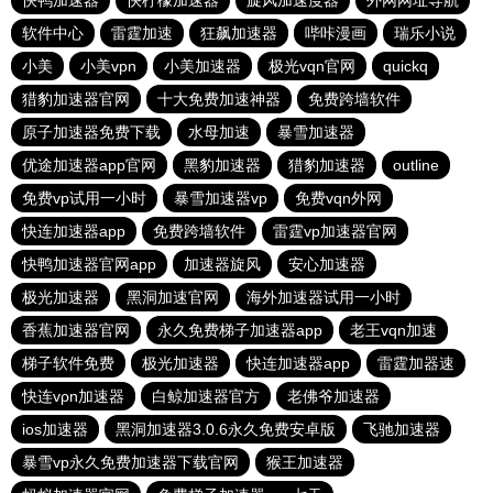
快鸭加速器
快柠檬加速器
旋风加速度器
外网网址导航
软件中心
雷霆加速
狂飙加速器
哔咔漫画
瑞乐小说
小美
小美vpn
小美加速器
极光vqn官网
quickq
猎豹加速器官网
十大免费加速神器
免费跨墙软件
原子加速器免费下载
水母加速
暴雪加速器
优途加速器app官网
黑豹加速器
猎豹加速器
outline
免费vp试用一小时
暴雪加速器vp
免费vqn外网
快连加速器app
免费跨墙软件
雷霆vp加速器官网
快鸭加速器官网app
加速器旋风
安心加速器
极光加速器
黑洞加速官网
海外加速器试用一小时
香蕉加速器官网
永久免费梯子加速器app
老王vqn加速
梯子软件免费
极光加速器
快连加速器app
雷霆加器速
快连vρn加速器
白鲸加速器官方
老佛爷加速器
ios加速器
黑洞加速器3.0.6永久免费安卓版
飞驰加速器
暴雪vp永久免费加速器下载官网
猴王加速器