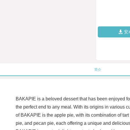
安
简介
BAKAPIE is a beloved dessert that has been enjoyed for ge
the perfect end to any meal. With its origins in various 
of BAKAPIE is the apple pie, with its combination of tar
pie, and pecan pie, each offering a unique and delicious