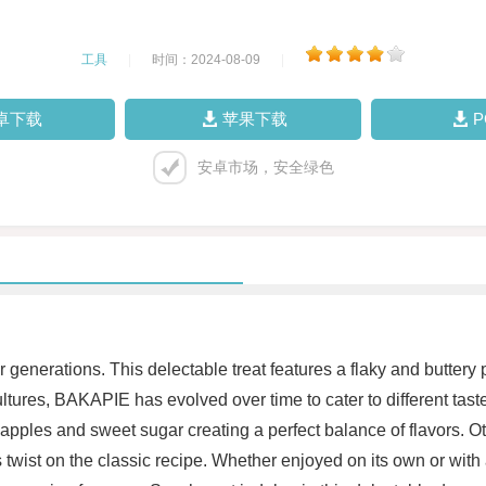
工具
|
时间：2024-08-09
|
卓下载
苹果下载
安卓市场，安全绿色
nerations. This delectable treat features a flaky and buttery past
cultures, BAKAPIE has evolved over time to cater to different ta
t apples and sweet sugar creating a perfect balance of flavors. 
 twist on the classic recipe. Whether enjoyed on its own or with