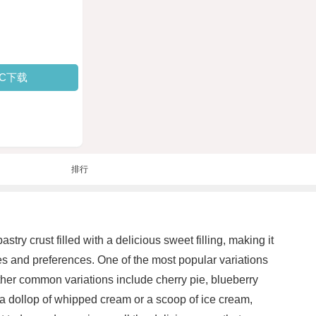
PC下载
排行
ry crust filled with a delicious sweet filling, making it
stes and preferences. One of the most popular variations
Other common variations include cherry pie, blueberry
 a dollop of whipped cream or a scoop of ice cream,