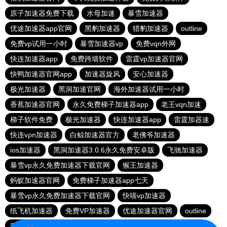
原子加速器免费下载
水母加速
暴雪加速器
优途加速器app官网
黑豹加速器
猎豹加速器
outline
免费vp试用一小时
暴雪加速器vp
免费vqn外网
快连加速器app
免费跨墙软件
雷霆vp加速器官网
快鸭加速器官网app
加速器旋风
安心加速器
极光加速器
黑洞加速官网
海外加速器试用一小时
香蕉加速器官网
永久免费梯子加速器app
老王vqn加速
梯子软件免费
极光加速器
快连加速器app
雷霆加器速
快连vρn加速器
白鲸加速器官方
老佛爷加速器
ios加速器
黑洞加速器3.0.6永久免费安卓版
飞驰加速器
暴雪vp永久免费加速器下载官网
猴王加速器
蚂蚁加速器官网
免费梯子加速器app七天
暴雪vp永久免费加速器下载官网
快喵vp加速器
纸飞机加速器
免费VP加速器
优途加速器官网
outline
西柚加速