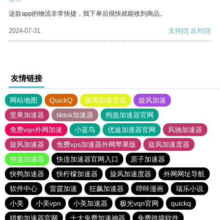
这款app的物流非常快捷，我下单后很快就能收到商品。
2024-07-31
支持
[0]
反对
[0]
友情链接
网站地图
QuickQ
旋风加速度器
旋风加速
坚果加速器
tiktok加速器
狗急加速器官网
免费vqn外网加速
小蓝鸟
优途加速器官网
风驰加速器
旋风加速器
免费vps加速器外网苹果版
旋风加速度器
快连加速器
快连加速器官网入口
原子加速器
快鸭加速器
快柠檬加速器
旋风加速度器
外网网址导航
软件中心
雷霆加速
狂飙加速器
哔咔漫画
瑞乐小说
小美
小美vpn
小美加速器
极光vqn官网
quickq
猎豹加速器官网
十大免费加速神器
免费跨墙软件