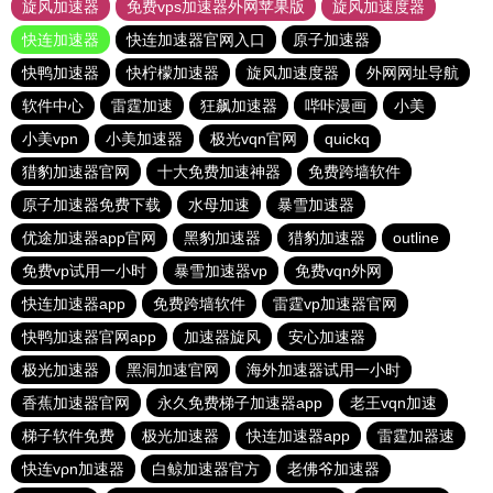
旋风加速器
免费vps加速器外网苹果版
旋风加速度器
快连加速器
快连加速器官网入口
原子加速器
快鸭加速器
快柠檬加速器
旋风加速度器
外网网址导航
软件中心
雷霆加速
狂飙加速器
哔咔漫画
小美
小美vpn
小美加速器
极光vqn官网
quickq
猎豹加速器官网
十大免费加速神器
免费跨墙软件
原子加速器免费下载
水母加速
暴雪加速器
优途加速器app官网
黑豹加速器
猎豹加速器
outline
免费vp试用一小时
暴雪加速器vp
免费vqn外网
快连加速器app
免费跨墙软件
雷霆vp加速器官网
快鸭加速器官网app
加速器旋风
安心加速器
极光加速器
黑洞加速官网
海外加速器试用一小时
香蕉加速器官网
永久免费梯子加速器app
老王vqn加速
梯子软件免费
极光加速器
快连加速器app
雷霆加器速
快连vρn加速器
白鲸加速器官方
老佛爷加速器