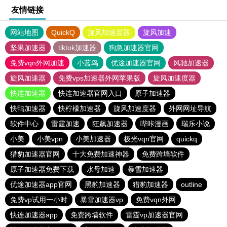
友情链接
网站地图
QuickQ
旋风加速度器
旋风加速
坚果加速器
tiktok加速器
狗急加速器官网
免费vqn外网加速
小蓝鸟
优途加速器官网
风驰加速器
旋风加速器
免费vps加速器外网苹果版
旋风加速度器
快连加速器
快连加速器官网入口
原子加速器
快鸭加速器
快柠檬加速器
旋风加速度器
外网网址导航
软件中心
雷霆加速
狂飙加速器
哔咔漫画
瑞乐小说
小美
小美vpn
小美加速器
极光vqn官网
quickq
猎豹加速器官网
十大免费加速神器
免费跨墙软件
原子加速器免费下载
水母加速
暴雪加速器
优途加速器app官网
黑豹加速器
猎豹加速器
outline
免费vp试用一小时
暴雪加速器vp
免费vqn外网
快连加速器app
免费跨墙软件
雷霆vp加速器官网